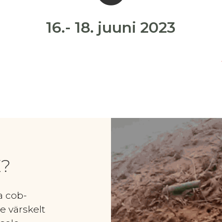
16.- 18. juuni 2023
E?
a cob-
e värskelt