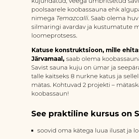
kujundatud, veega ümbritsetud savi
poolsaarele koobassauna ehk algup
nimega
Temazcalli
. Saab olema huvi
silmaringi avardav ja kustumatute 
loomeprotsess.
Katuse konstruktsioon, mille ehit
Järvamaal,
saab olema koobassauna
Savist sauna kuju on ümar ja seepär
talle kaitseks 8 nurkne katus ja sel
mätas. Kohtuvad 2 projekti – mätask
koobassaun!
See praktiline kursus on S
s
oovid oma kätega luua ilusat ja l