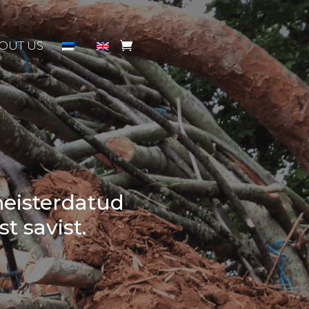
OUT US
meisterdatud
t savist.