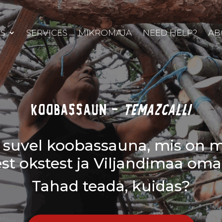
S
SERVICES
MIKROMAJA
NEED HELP?
AB
koobassaun –
temazcalLI
 suvel koobassauna, mis on 
st okstest ja Viljandimaa omas
Tahad teada, kuidas?