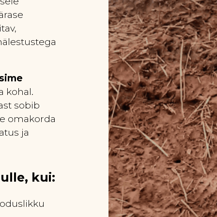
sele
ärase
tav,
mälestustega
asime
 kohal.
ast sobib
lele omakorda
atus ja
ulle, kui:
ooduslikku