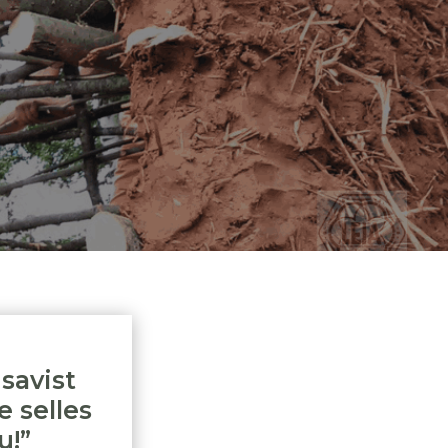
 savist
e selles
u!”