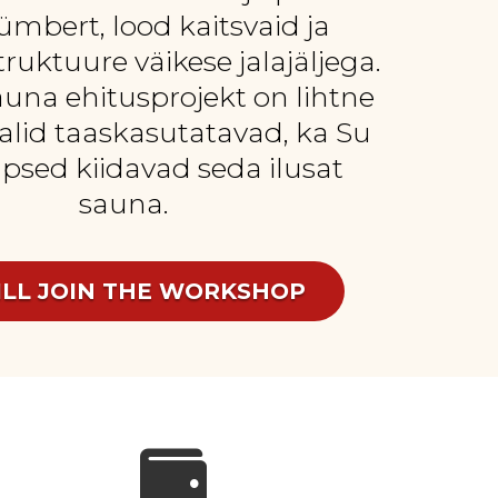
ümbert, lood kaitsvaid ja
struktuure väikese jalajäljega.
una ehitusprojekt on lihtne
jalid taaskasutatavad, ka Su
apsed kiidavad seda ilusat
sauna.
ILL JOIN THE WORKSHOP
