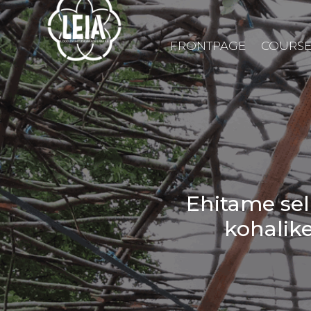
FRONTPAGE
COURSE
Ehitame sel
kohalike