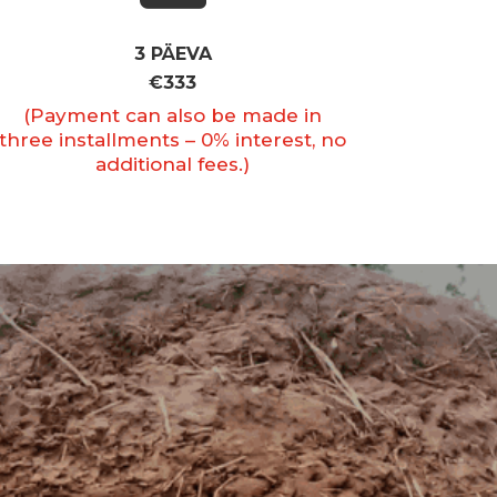
3 PÄEVA
€333
(Payment can also be made in
three installments – 0% interest, no
additional fees.)