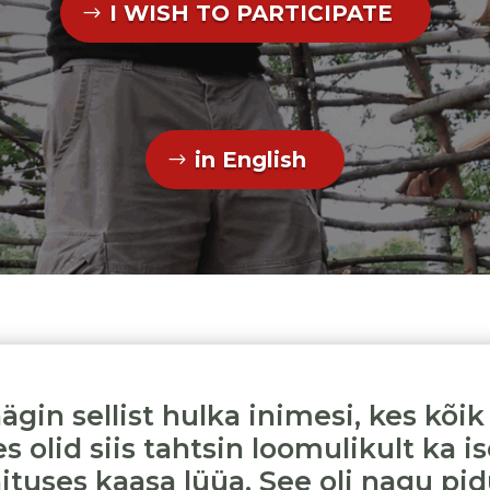
I WISH TO PARTICIPATE
in English
ägin sellist hulka inimesi, kes kõik
s olid siis tahtsin loomulikult ka is
ituses kaasa lüüa. See oli nagu pid