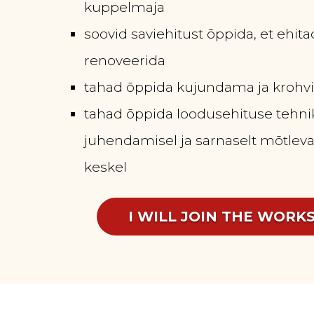
kuppelmaja
soovid saviehitust õppida, et ehita
renoveerida
tahad õppida kujundama ja krohv
tahad õppida loodusehituse tehnik
juhendamisel ja sarnaselt mõtle
keskel
I WILL JOIN THE WORK