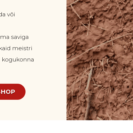
da või
ima saviga
aid meistri
va kogukonna
SHOP