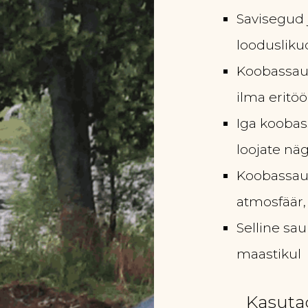
Savisegud 
loodusliku
Koobassaun
ilma eritöö
Iga koobas
loojate nä
Koobassaun
atmosfäär,
Selline sa
maastikul
Kasutad