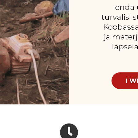
enda 
turvalisi 
Koobassa
ja mater
lapsel
I W
