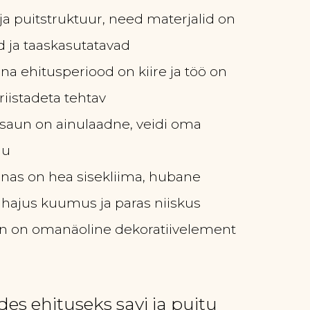
ja puitstruktuur, need materjalid on
d ja taaskasutatavad
a ehitusperiood on kiire ja töö on
riistadeta tehtav
saun on ainulaadne, veidi oma
gu
as on hea sisekliima, hubane
 hajus kuumus ja paras niiskus
un on omanäoline dekoratiivelement
es ehituseks savi ja puitu