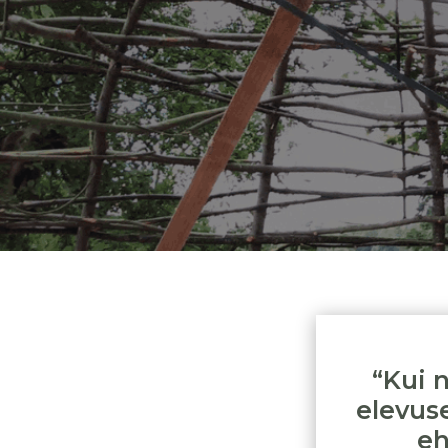
“Kui n
elevuse
eh