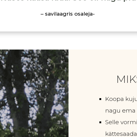
– savilaagris osaleja-
MIK
Koopa kuju
nagu ema ü
Selle vormi
kättesaada